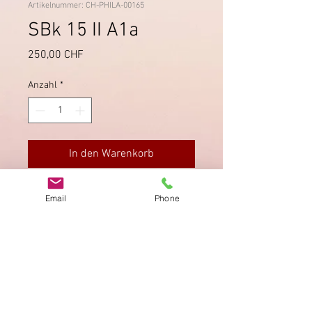
Artikelnummer: CH-PHILA-00165
SBk 15 II A1a
Preis
250,00 CHF
Anzahl
*
In den Warenkorb
Druckstein A1a, mit P.P. vom
Email
Phone
Postkreis VIII entwertet.
Impressum
Datenschutz
AGB
Bewertung
auf google!