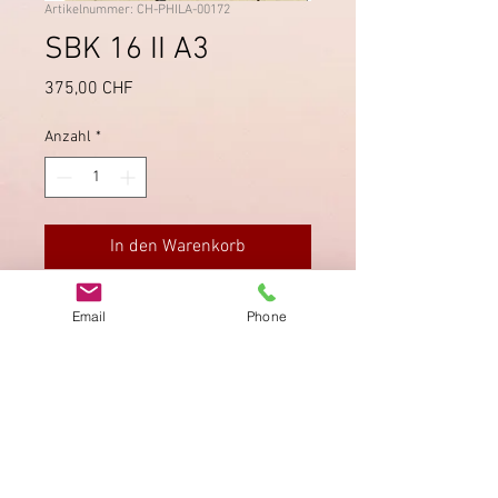
Artikelnummer: CH-PHILA-00172
SBK 16 II A3
Preis
375,00 CHF
Anzahl
*
In den Warenkorb
Druckstein A3; rechts und links sehr
Email
Phone
breitrandig. Signiert "Kimmel BPP".
Impressum
Datenschutz
AGB
Bewertung
auf google!