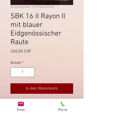
Artikelnummer: CH-PHILA-00742
SBK 16 II Rayon II
mit blauer
Eidgenössischer
Raute
Preis
240,00 CHF
Anzahl
*
In den Warenkorb
Sehr farbfrisch, breitrandig und
schön geschnitten, guter Zustand.
Email
Phone
Mit blauer Eidgenössischer Raute