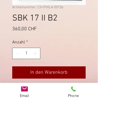
Artikelnummer: CH-PHILA-00156
SBK 17 II B2
Preis
360,00 CHF
Anzahl
*
In den Warenkorb
Druckstein B2 LO, mit blauer Raute
Email
Phone
entwertet. Gleichmässig
geschnitten, oben etwas knapp.
Impressum
Datenschutz
AGB
Bewertung