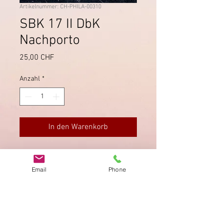
Artikelnummer: CH-PHILA-00310
SBK 17 II DbK
Nachporto
Preis
25,00 CHF
Anzahl
*
In den Warenkorb
Nachportomarke SBK 17 II DbK.
Einwandfreier Zustand; sehr
Email
Phone
sauberer Stempel von Unterägeri
26.11.1900.