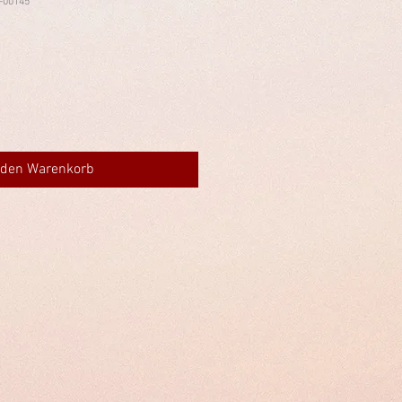
-00145
 den Warenkorb