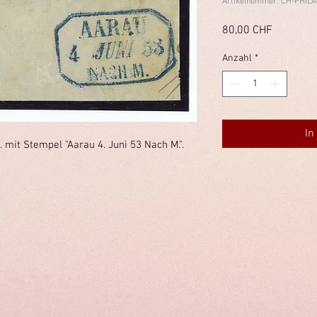
Artikelnummer: CH-PHILA
Preis
80,00 CHF
Anzahl
*
In
. mit Stempel "Aarau 4. Juni 53 Nach M.".
immelstiftung.c