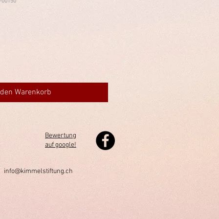
-00150
 den Warenkorb
Bewertung
auf google!
h
info@kimmelstiftung.ch