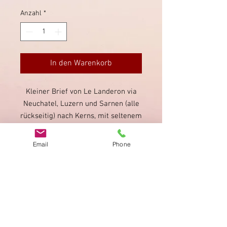
Anzahl
*
In den Warenkorb
Kleiner Brief von Le Landeron via
Neuchatel, Luzern und Sarnen (alle
rückseitig) nach Kerns, mit seltenem
Stempel von Landeron. Strubeli
entwertet mit dem Stempel von
Email
Phone
Landeron; Bedarfsmängel.
Impressum
Datenschutz
AGB
Bewertung
auf google!