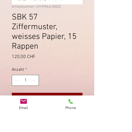
Artikelnummer: CH-PHILA-00022
SBK 57
Ziffermuster,
weisses Papier, 15
Rappen
Preis
120,00 CHF
Anzahl
*
In den Warenkorb
Email
Phone
Vollstempel "Schwyz" Dezember
1882.