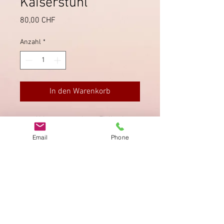
Kaiserstuhl
Preis
80,00 CHF
Anzahl
*
In den Warenkorb
Ablagestempel von Fisibach
(Aargau) auf Brief via Kaiserstuhl
Email
Phone
nach Zurzach.
Impressum
Datenschutz
AGB
Bewertung
auf google!