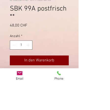
Artikelnummer: CH-PHILA-00755
SBK 99A postfrisch
**
Preis
48,00 CHF
Anzahl
*
In den Warenkorb
SBK 99A postfrisch in
Email
Phone
einwandfreiem Zustand **; saubere
Zähnung.
Impressum
Datenschutz
AGB
Bewertung