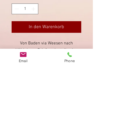
In den Warenkorb
Von Baden via Weesen nach
Mühlehorn. Briefmarke teilweise
knapp geschnitten.
Email
Phone
Impressum
Datenschutz
AGB
Bewertung
auf google!
© 2025 kimmelstiftung.ch