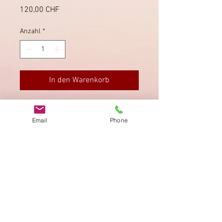
Preis
120,00 CHF
Anzahl
*
In den Warenkorb
Schöner Tüblibrief von Buchs Ablage
nach St. Gallen, sauber gestempelt.
Email
Phone
Impressum
Datenschutz
AGB
Bewertung
auf google!
© 2025 kimmelstiftung.ch