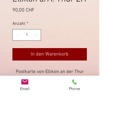
Preis
90,00 CHF
Anzahl
*
In den Warenkorb
Postkarte von Ellikon an der Thur
via Islikon nach Frauenfeld.
Stabstempel von Ellikon a/A. Thur
Email
Phone
auch auf der Wertziffer.
Impressum
Datenschutz
AGB
Bewertung
auf google!