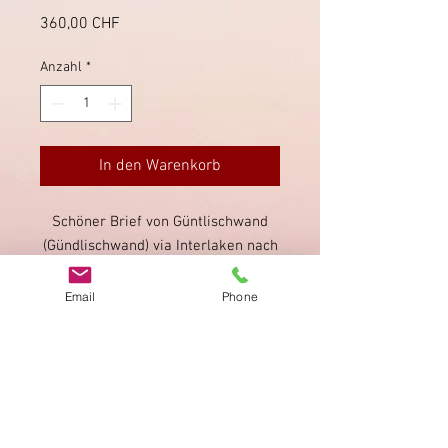
Preis
360,00 CHF
Anzahl
*
In den Warenkorb
Schöner Brief von Güntlischwand
(Gündlischwand) via Interlaken nach
Thun, mit seltenem Stabstempel von
Güntlischwand, entwertet in
Email
Phone
Interlaken.
Impressum
Datenschutz
AGB
Bewertung
auf google!