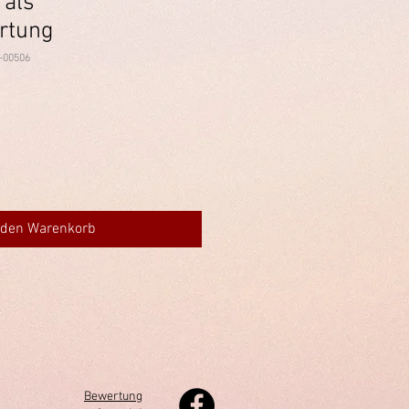
 als
rtung
-00506
 den Warenkorb
Bewertung