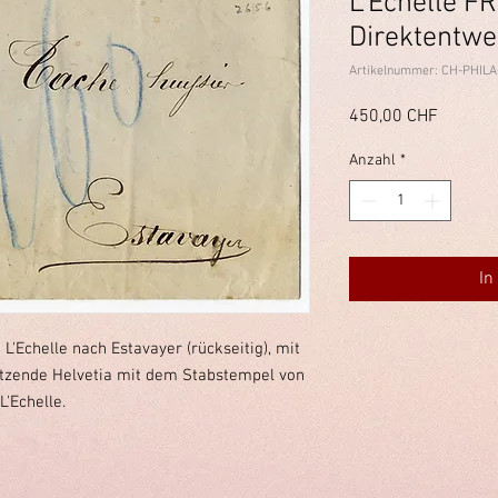
L'Echelle FR
Direktentwe
Artikelnummer: CH-PHILA
Preis
450,00 CHF
Anzahl
*
In
L'Echelle nach Estavayer (rückseitig), mit
itzende Helvetia mit dem Stabstempel von
L'Echelle.