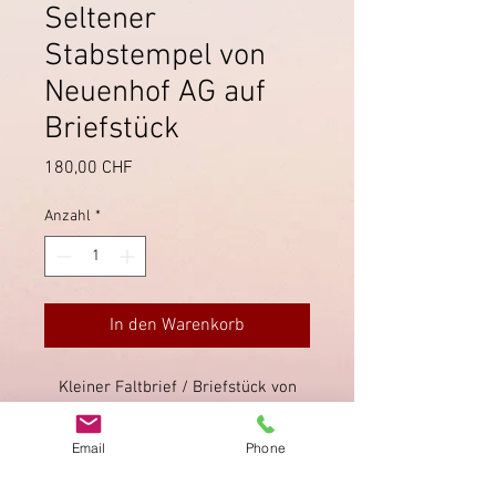
Seltener
Stabstempel von
Neuenhof AG auf
Briefstück
Preis
180,00 CHF
Anzahl
*
In den Warenkorb
Kleiner Faltbrief / Briefstück von
1867 von Neuenhof, mit
Direktentwertung der Sitzenden
Email
Phone
Helvetia mit dem Stabstempel von
Neuenhof. Stempel schwach und