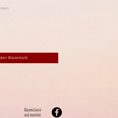
G
-00491
 den Warenkorb
Bewertung
auf google!