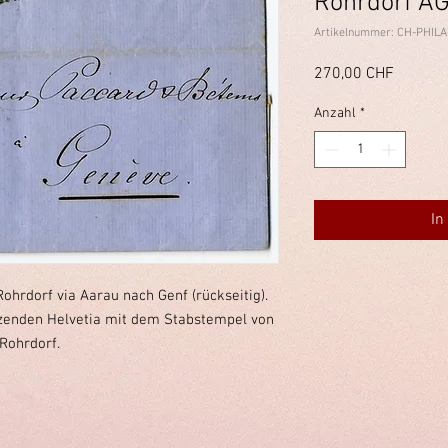
Rohrdorf A
Artikelnummer: CH-PHILA
Preis
270,00 CHF
Anzahl
*
In
ohrdorf via Aarau nach Genf (rückseitig).
tzenden Helvetia mit dem Stabstempel von
Rohrdorf.