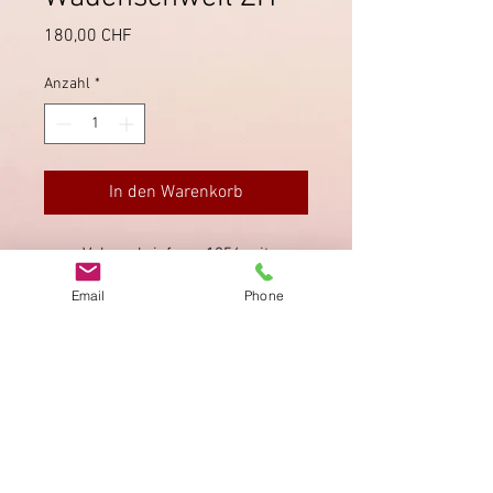
Preis
180,00 CHF
Anzahl
*
In den Warenkorb
Valorenbrief von 1856 mit
Stabstempel von Wädenschweil
Email
Phone
(Wädenswil).
Impressum
Datenschutz
AGB
Bewertung
auf google!