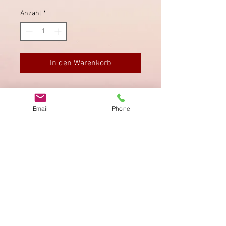
Anzahl
*
In den Warenkorb
Brief in Luthern sauber gestempelt,
nach Jegenstorf (rückseitig).
Email
Phone
Impressum
Datenschutz
AGB
Bewertung
auf google!
© 2025 kimmelstiftung.ch