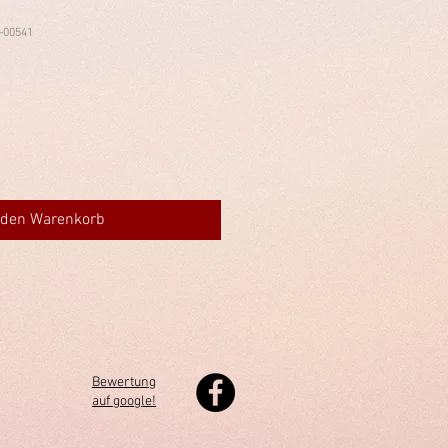
-00541
 den Warenkorb
Bewertung
auf google!