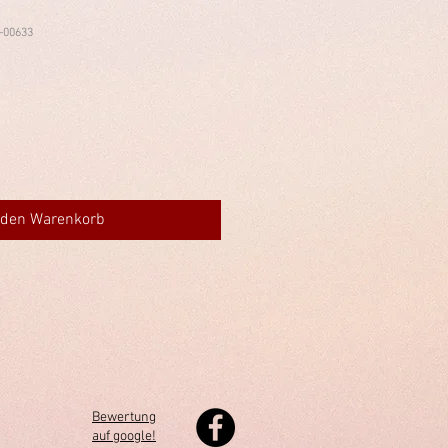
-00633
 den Warenkorb
Bewertung
auf google!