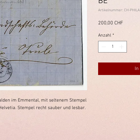
BE
Artikelnummer: CH-PHILA
Preis
200,00 CHF
Anzahl
*
In
talden im Emmental, mit seltenem Stempel
Helvetia. Stempel recht sauber und lesbar.