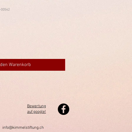
-00542
 den Warenkorb
Bewertung
auf google!
h
info@kimmelstiftung.ch