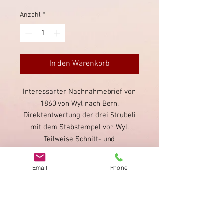
Anzahl
*
In den Warenkorb
Interessanter Nachnahmebrief von
1860 von Wyl nach Bern.
Direktentwertung der drei Strubeli
mit dem Stabstempel von Wyl.
Teilweise Schnitt- und
Bedarfsmängel an den Strubeli;
Briefecke unten links angerissen.
Email
Phone
Stempel von Wyl nicht einheitlich
sauber lebar.
Impressum
Datenschutz
AGB