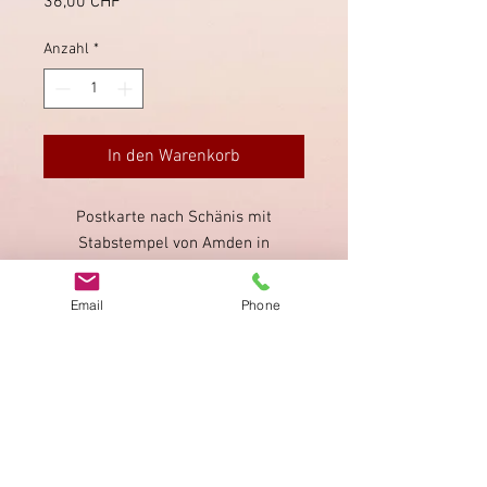
Preis
36,00 CHF
Anzahl
*
In den Warenkorb
Postkarte nach Schänis mit
Stabstempel von Amden in
schwarzer Tintenfarbe.
Ankuftsstempel von Schänis
Email
Phone
rückseitig blau.
Impressum
Datenschutz
AGB
Bewertung
auf google!