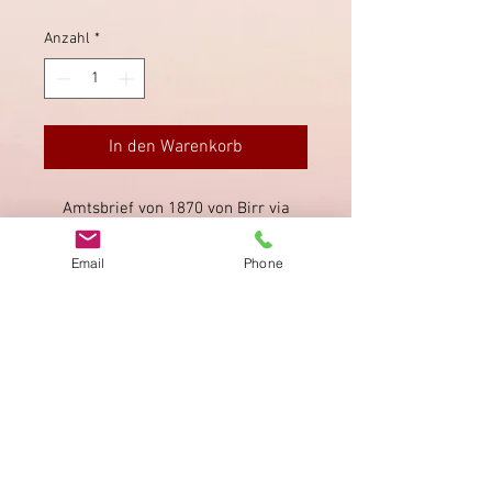
Anzahl
*
In den Warenkorb
Amtsbrief von 1870 von Birr via
Brugg, Aarau und Unter-Kulm (beide
rückseitig) nach Kulm.
Email
Phone
Impressum
Datenschutz
AGB
Bewertung
auf google!
© 2025 kimmelstiftung.ch