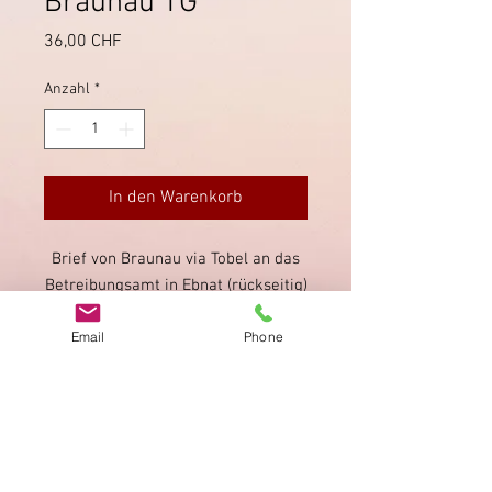
Braunau TG
Preis
36,00 CHF
Anzahl
*
In den Warenkorb
Brief von Braunau via Tobel an das
Betreibungsamt in Ebnat (rückseitig)
im Toggenburg. Briefmarke
Email
Phone
beschädigt: Bug/Knick durch die
Marke.
Impressum
Datenschutz
AGB
Bewertung
auf google!