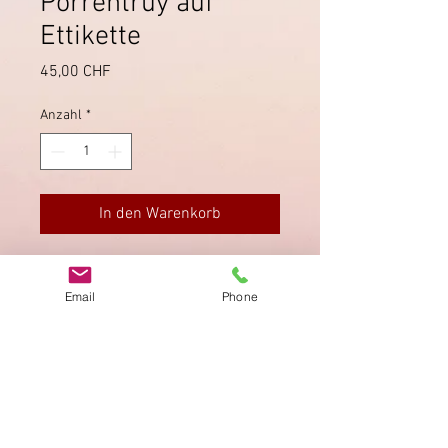
Porrentruy auf
Ettikette
Preis
45,00 CHF
Anzahl
*
In den Warenkorb
Fahrpost Ettikette von Buix près
Porrentruy auf Brief nach La Chaux-
Email
Phone
de-Fonds.
Impressum
Datenschutz
AGB
Bewertung
auf google!