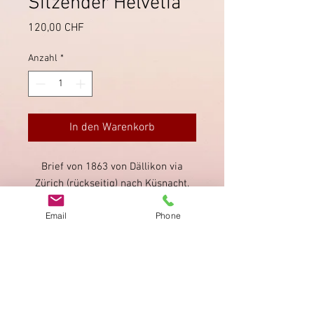
Sitzender Helvetia
Preis
120,00 CHF
Anzahl
*
In den Warenkorb
Brief von 1863 von Dällikon via
Zürich (rückseitig) nach Küsnacht.
Direktentwertung der Sitzenden
Email
Phone
Helvetia mit dem Stabstempel von
Dällikon.
Impressum
Datenschutz
AGB
Bewertung