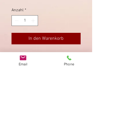
Anzahl
*
In den Warenkorb
Brief von 1862 von Ebikon via
Luzern nach Eschenbach.
Email
Phone
Impressum
Datenschutz
AGB
Bewertung
auf google!
© 2025 kimmelstiftung.ch