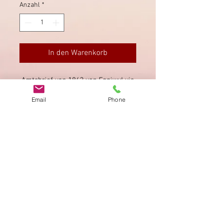
Anzahl
*
In den Warenkorb
Amtsbrief von 1862 von Eggiwyl via
Signau nach Langnau.
Email
Phone
Impressum
Datenschutz
AGB
Bewertung
auf google!
© 2025 kimmelstiftung.ch