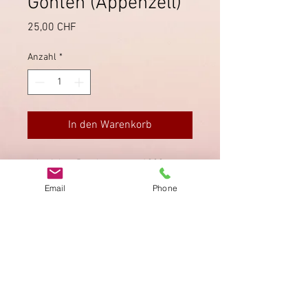
Gonten (Appenzell)
Preis
25,00 CHF
Anzahl
*
In den Warenkorb
Ansichts-Postkarte von 1903 vom
Observatorium auf dem Säntis,
Email
Phone
aufgegeben in Gonten.
Impressum
Datenschutz
AGB
Bewertung
auf google!