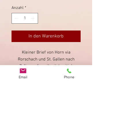
Anzahl
*
In den Warenkorb
Kleiner Brief von Horn via
Rorschach und St. Gallen nach
Zofingen (jeweils rückseitig).
Direktentwertung des Strubeli,
Email
Phone
schwach gestempelt.
Impressum
Datenschutz
AGB
Bewertung
auf google!