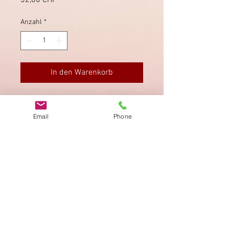
32,00 CHF
Anzahl
*
In den Warenkorb
Postkarte von Nürenstorf nach
Hombrechtikon.
Email
Phone
Impressum
Datenschutz
AGB
Bewertung
auf google!
© 2025 kimmelstiftung.ch