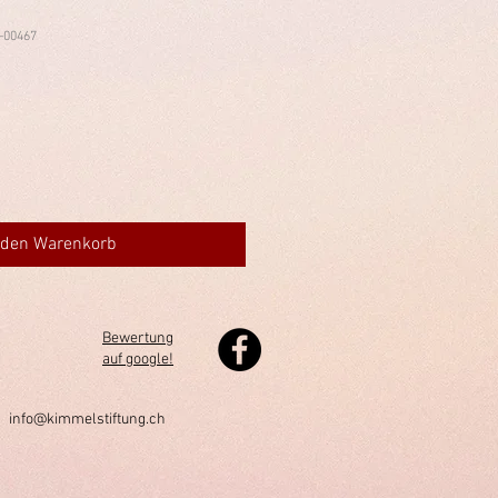
-00467
 den Warenkorb
Bewertung
auf google!
h
info@kimmelstiftung.ch