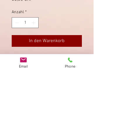
Anzahl
*
In den Warenkorb
Postkarte von Utzenstorf via
Bätterkinden nach Bern.
Email
Phone
Impressum
Datenschutz
AGB
Bewertung
auf google!
© 2025 kimmelstiftung.ch