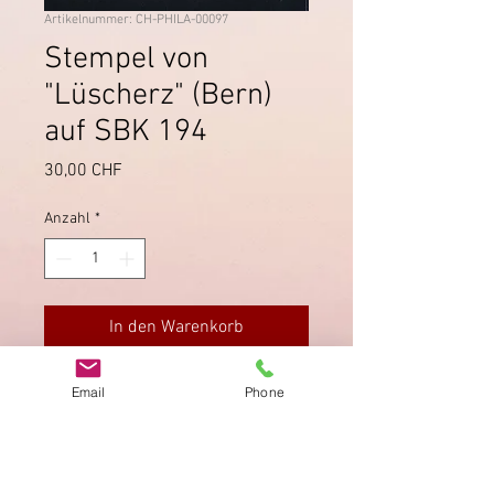
Artikelnummer: CH-PHILA-00097
Stempel von
"Lüscherz" (Bern)
auf SBK 194
Preis
30,00 CHF
Anzahl
*
In den Warenkorb
Seltener Stempel von Lüscherz
Email
Phone
(Kanton Bern) auf Viererblock SBK
194.