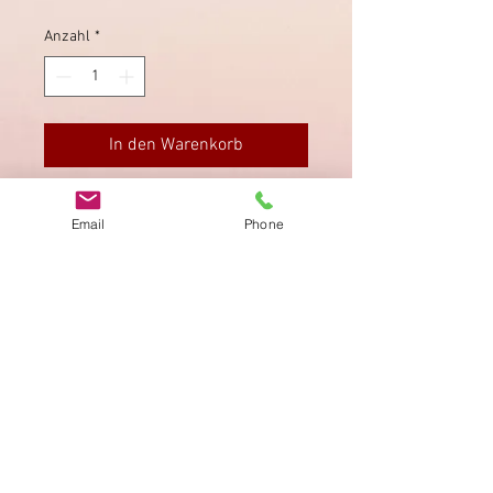
Anzahl
*
In den Warenkorb
Nach Burgdorf (rückseitig).
Email
Phone
Impressum
Datenschutz
AGB
Bewertung
auf google!
© 2025 kimmelstiftung.ch