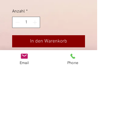
Anzahl
*
In den Warenkorb
Sauber gestempelt.
Email
Phone
Impressum
Datenschutz
AGB
Bewertung
auf google!
© 2025 kimmelstiftung.ch