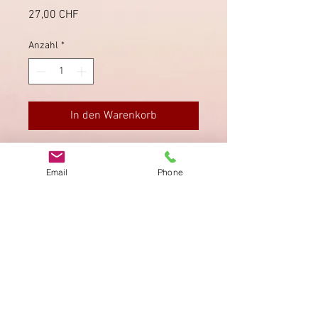
Preis
27,00 CHF
Anzahl
*
In den Warenkorb
Mit Grenzrayon Stempel "RL" und
einem "PD".
Email
Phone
Impressum
Datenschutz
AGB
Bewertung
auf google!
© 2025 kimmelstiftung.ch