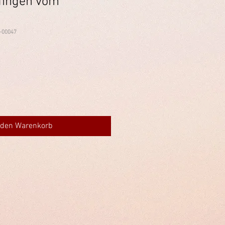
fingen vom
-00047
 den Warenkorb