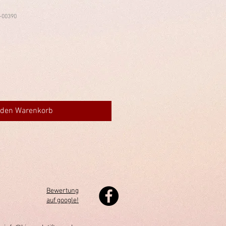
-00390
 den Warenkorb
Bewertung
auf google!