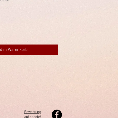
-00334
 den Warenkorb
Bewertung
auf google!