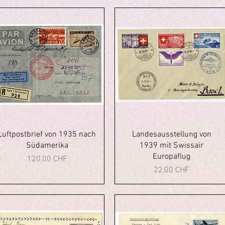
Vista rapida
Vista rapida
Luftpostbrief von 1935 nach
Landesausstellung von
Südamerika
1939 mit Swissair
Europaflug
Prezzo
120,00 CHF
Prezzo
22,00 CHF