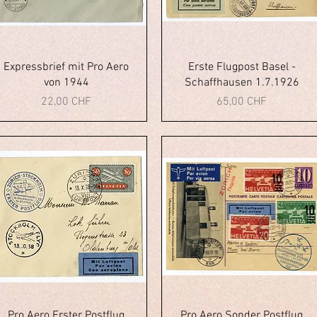
Vista rapida
Vista rapida
Expressbrief mit Pro Aero
Erste Flugpost Basel -
von 1944
Schaffhausen 1.7.1926
Prezzo
Prezzo
22,00 CHF
65,00 CHF
Vista rapida
Vista rapida
Pro Aero Erster Postflug
Pro Aero Sonder Postflug