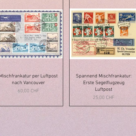
Vista rapida
Vista rapida
Mischfrankatur per Luftpost
Spannend Mischfrankatur:
nach Vancouver
Erste Segelflugzeug
Luftpost
Prezzo
60,00 CHF
Prezzo
25,00 CHF
immelstiftung.c