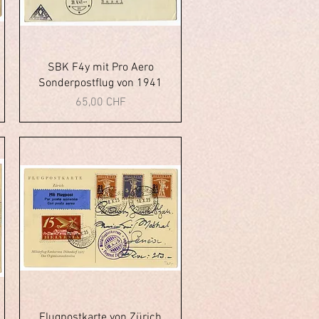
Vista rapida
SBK F4y mit Pro Aero
Sonderpostflug von 1941
Prezzo
65,00 CHF
Vista rapida
Flugpostkarte von Zürich