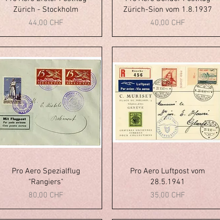
Zürich - Stockholm
Zürich-Sion vom 1.8.1937
Prezzo
Prezzo
44,00 CHF
40,00 CHF
Vista rapida
Vista rapida
Pro Aero Spezialflug
Pro Aero Luftpost vom
"Rangiers"
28.5.1941
Prezzo
Prezzo
80,00 CHF
35,00 CHF