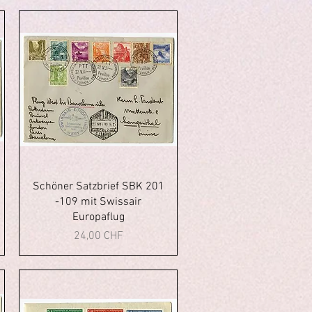
Vista rapida
Schöner Satzbrief SBK 201
-109 mit Swissair
Europaflug
Prezzo
24,00 CHF