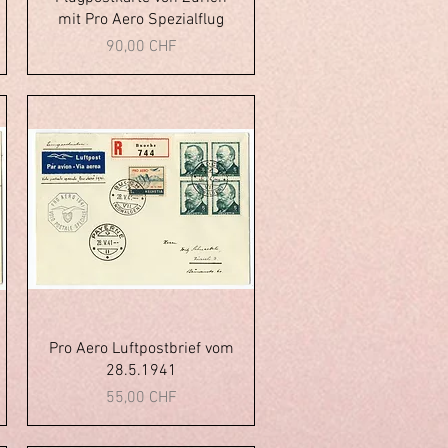
mit Pro Aero Spezialflug
Prezzo
90,00 CHF
Vista rapida
Pro Aero Luftpostbrief vom
28.5.1941
Prezzo
55,00 CHF