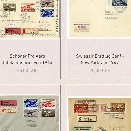
Vista rapida
Vista rapida
Schöner Pro Aero
Swissair Erstflug Genf -
Jubiläumsbrief von 1944
New York von 1947
Prezzo
Prezzo
25,00 CHF
20,00 CHF