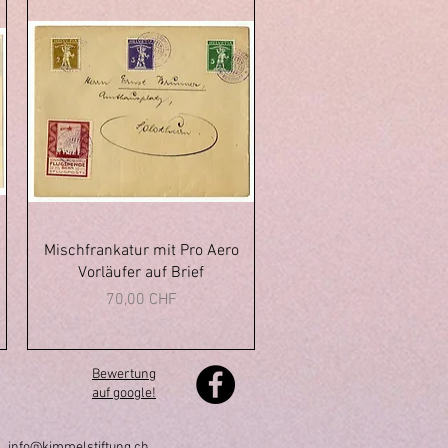
Vista rapida
Mischfrankatur mit Pro Aero
Vorläufer auf Brief
Prezzo
70,00 CHF
Bewertung
auf google!
h
info@kimmelstiftung.ch