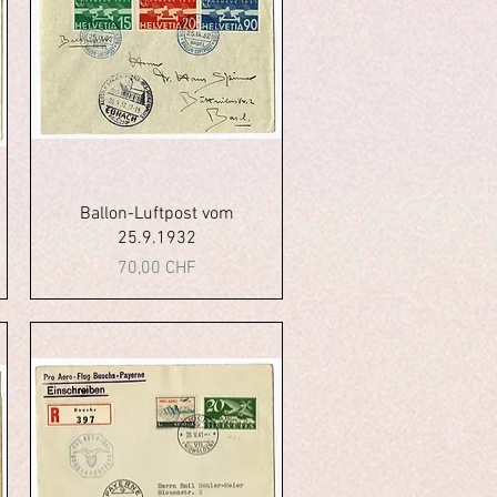
Vista rapida
Ballon-Luftpost vom
25.9.1932
Prezzo
70,00 CHF