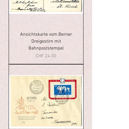
Ansichtskarte vom Berner
Dreigestirn mit
Bahnpoststempel
Price
CHF 24.00