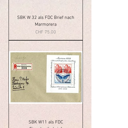
SBK W 32 als FDC Brief nach
Marmorera
Price
CHF 75.00
SBK W11 als FDC