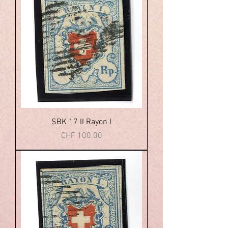
SBK 17 II Rayon I
Price
CHF 100.00