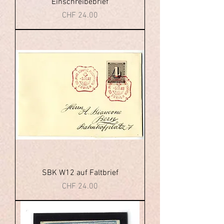
Einschreibebrief
Price
CHF 24.00
SBK W12 auf Faltbrief
Price
CHF 24.00