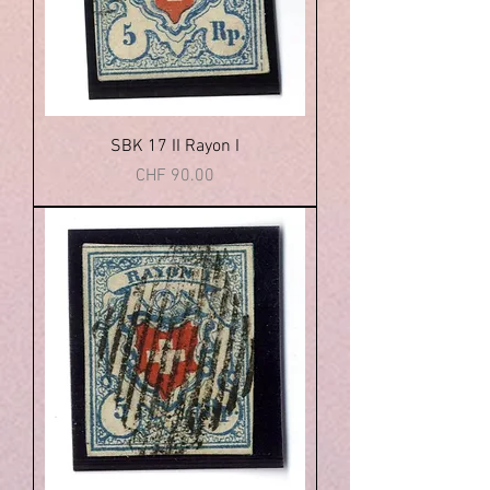
SBK 17 II Rayon I
Price
CHF 90.00