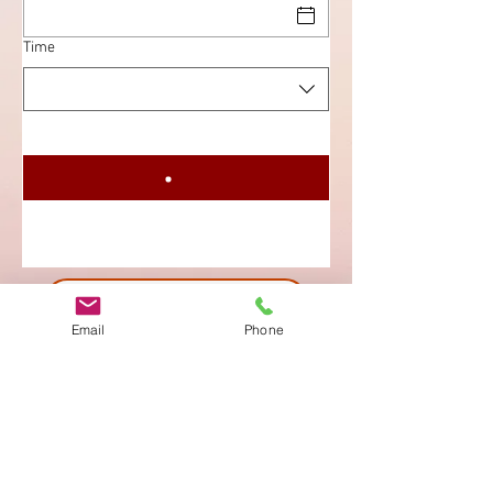
Time
Aktuelle Mittagskarte
Email
Phone
Hier Speisekarte auf Vorbestellung ansehen
Imprint
Privacy Policy
AGB
Bewertung
auf google!