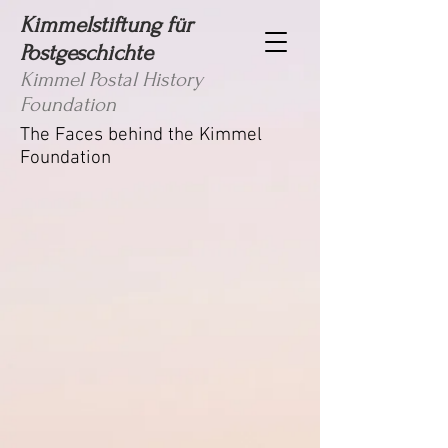
Kimmelstiftung für
Postgeschichte
Kimmel Postal History
Foundation
The Faces behind the Kimmel
Foundation
Kurt Kimmel, Stiftungspräsident
Vera Kimmel, Sekundarlehrerin
Rudolf Lerch, Ingenieur
Stefan Kimmel, CIO
Adriano Bergamini, Oekonom
Numa Bischof-Ullmann, Intendant
Claude Montandon, Präsident SVPG