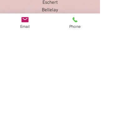
Eschert
Bellelay
Lottigna
Bellwald (2x)
Email
Phone
Lax VS
U'Huenenberg
Oron Le Chatel
St-Brais
Assens
Imprint
Privacy Policy
AGB
Bewertung
auf google!
© 2025 kimmelstiftung.ch