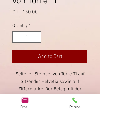
von Torre TI
Price
CHF 180.00
Quantity
*
Add to Cart
Seltener Stempel von Torre TI auf
Sitzender Helvetia sowie auf
Ziffermarke. Der Beleg mit der
Ziffermarke weist Stockflecken auf,
doch ist dieser Stempel auf einer
Email
Phone
Ziffermarke bisher nicht
katalogisiert.