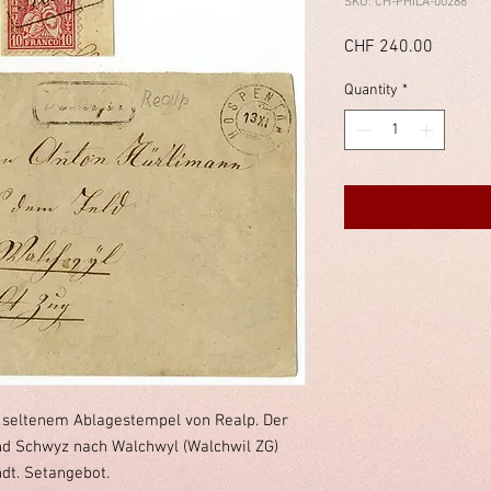
SKU: CH-PHILA-00288
Price
CHF 240.00
Quantity
*
 seltenem Ablagestempel von Realp. Der
nd Schwyz nach Walchwyl (Walchwil ZG)
dt. Setangebot.